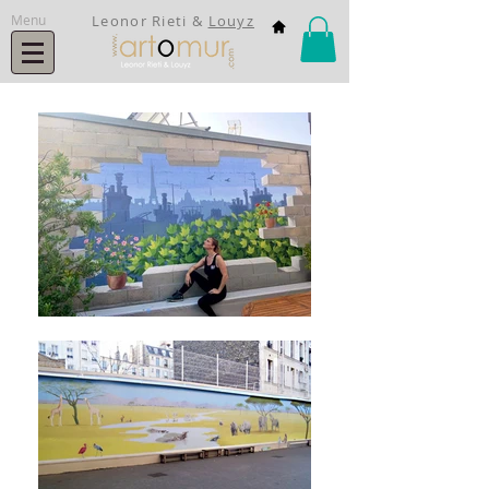
Menu
Leonor Rieti
&
Louyz