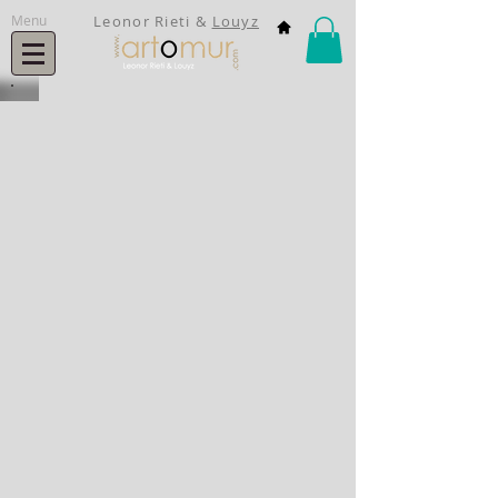
Menu
Leonor Rieti
&
Louyz