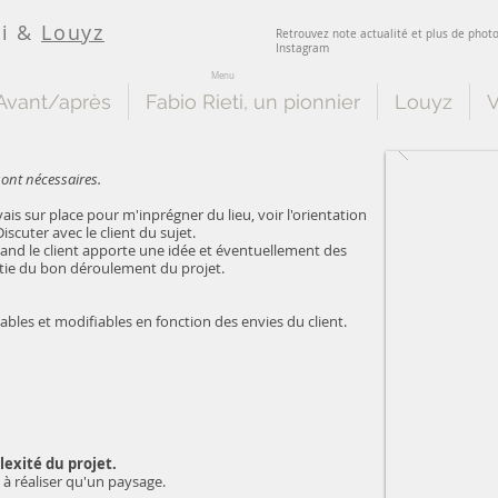
i
&
Louyz
Retrouvez note actualité et plus de phot
Instagram
Menu
Avant/après
Fabio Rieti, un pionnier
Louyz
V
sont nécessaires.
 vais sur place pour m'inprégner du lieu, voir l'orientation
scuter avec le client du sujet.
and le client apporte une idée et éventuellement des
rtie du bon déroulement du projet.
bles et modifiables en fonction des envies du client.
lexité du projet.
 à réaliser qu'un paysage.